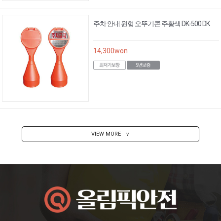
주차 안내 원형 오뚜기콘 주황색 DK-500 DK
14,300
won
VIEW MORE
∨