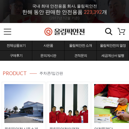
국내 최대 안전용품 회사, 올림픽안전
한해 동안 판매한 안전용품
223,392
개
(2017년 12월 기준)
전체상품보기
사은품
올림픽안전 소개
올림픽안전의 열정
구매후기
문의게시판
견적문의
세금계산서 발행
PRODUCT
주차콘/입간판
올림픽안전 사옥소개
올림픽안전의 열정
안전품평단