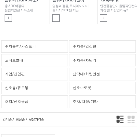
총 3,000여평의
열정과 젊음, 우리의 이야기
안전품평단이 올림픽안전
올림픽안전 사옥소개
클릭시 2,000원 지급
가장 큰 자랑인 이유?
+
+
+
주차블럭/카스토퍼
주차콘/입간판
코너보호대
주차봉/차단기
카업/진입판
삼각대/차량안전
신호봉/유도봉
신호수로봇
호각/신호용품
주차/차량/기타
/
/
인기순
최신순
낮은가격순