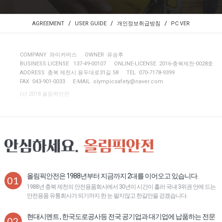
/
/
/
AGREEMENT
USER GUIDE
개인정보취급방침
PC VER
COMPANY 와이커머스
OWNER 유승후
BUSINESS LICENSE 137-49-00107
ONLINE-LICENSE 2016-충북제천-0028호
ADDRESS 충북 제천시 용두대로31길 58
TEL 070-7178-9399
FAX 043-901-0033
E-MAIL
olympicsafety@naver.com
(c) 2018 올림픽안전
올림픽안전은 1988년부터 지금까지 2대를 이어오고 있습니다.
01
1988년 충북 제천의 안전용품회사에서 30년이 시간이 흘러 국내 3위권 안에 드는
안전용품 유통회사가 되기까지 한 눈 팔지않고 한길만을 걷겠습니다.
현대시멘트 , 한국도로공사등 전국 공기업과 대기업에 납품하는 전문
02