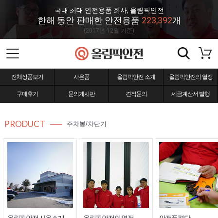
국내 최대 안전용품 회사, 올림픽안전
한해 동안 판매한 안전용품
223,392
개
(2017년 12월 기준)
전체상품보기
사은품
올림픽안전 소개
올림픽안전의 열정
구매후기
문의게시판
견적문의
세금계산서 발행
PRODUCT
주차봉/차단기
올림픽안전 사옥소개
올림픽안전의 열정
안전품평단