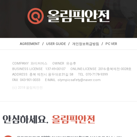
/
/
/
AGREEMENT
USER GUIDE
개인정보취급방침
PC VER
COMPANY 와이커머스
OWNER 유승후
BUSINESS LICENSE 137-49-00107
ONLINE-LICENSE 2016-충북제천-0028호
ADDRESS 충북 제천시 용두대로31길 58
TEL 070-7178-9399
FAX 043-901-0033
E-MAIL
olympicsafety@naver.com
(c) 2018 올림픽안전