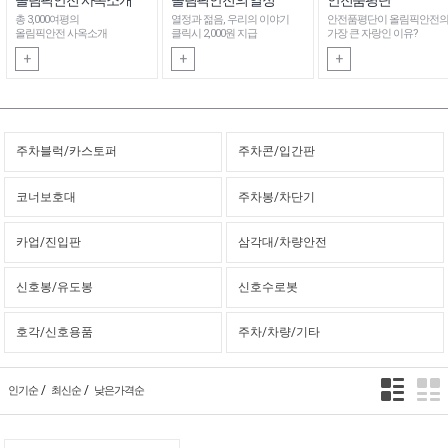
총 3,000여평의
열정과 젊음, 우리의 이야기
안전품평단이 올림픽안전
올림픽안전 사옥소개
클릭시 2,000원 지급
가장 큰 자랑인 이유?
+
+
+
주차블럭/카스토퍼
주차콘/입간판
코너보호대
주차봉/차단기
카업/진입판
삼각대/차량안전
신호봉/유도봉
신호수로봇
호각/신호용품
주차/차량/기타
/
/
인기순
최신순
낮은가격순