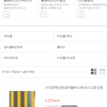
총 3,000여평의
열정과 젊음, 우리의 이야기
안전품평단이 올림픽안전
올림픽안전 사옥소개
클릭시 2,000원 지급
가장 큰 자랑인 이유?
+
+
+
차단봉
차단줄/체인
점자블럭/장애
볼라드
바리케이트
사인폴/안내판
/
/
인기순
최신순
낮은가격순
시각장애인용 점자블럭 스텐 피스고정 선형
6,270
won