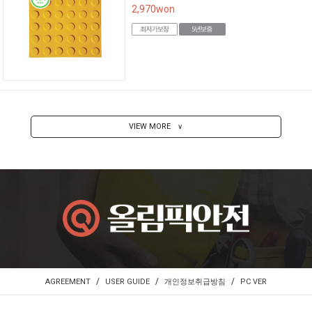
2,970
won
VIEW MORE
∨
/
/
/
AGREEMENT
USER GUIDE
개인정보취급방침
PC VER