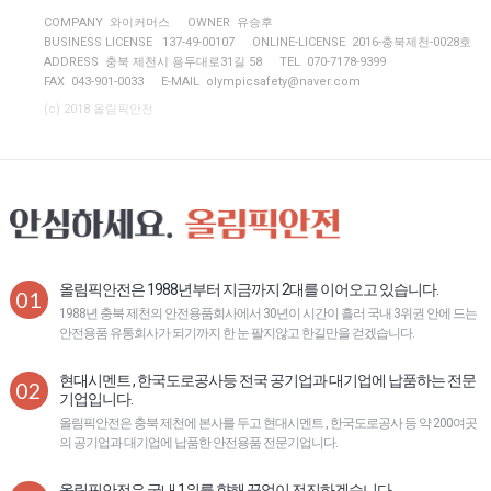
COMPANY 와이커머스
OWNER 유승후
BUSINESS LICENSE 137-49-00107
ONLINE-LICENSE 2016-충북제천-0028호
ADDRESS 충북 제천시 용두대로31길 58
TEL 070-7178-9399
FAX 043-901-0033
E-MAIL
olympicsafety@naver.com
(c) 2018 올림픽안전
올림픽안전은 1988년부터 지금까지 2대를 이어오고 있습니다.
01
1988년 충북 제천의 안전용품회사에서 30년이 시간이 흘러 국내 3위권 안에 드는
안전용품 유통회사가 되기까지 한 눈 팔지않고 한길만을 걷겠습니다.
현대시멘트 , 한국도로공사등 전국 공기업과 대기업에 납품하는 전문
02
기업입니다.
올림픽안전은 충북 제천에 본사를 두고 현대시멘트 , 한국도로공사 등 약 200여곳
의 공기업과 대기업에 납품한 안전용품 전문기업니다.
올림픽안전은 국내 1위를 향해 끝없이 전진하겠습니다.