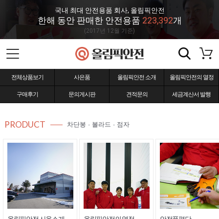
국내 최대 안전용품 회사, 올림픽안전
한해 동안 판매한 안전용품
223,392
개
(2017년 12월 기준)
전체상품보기
사은품
올림픽안전 소개
올림픽안전의 열정
구매후기
문의게시판
견적문의
세금계산서 발행
PRODUCT
차단봉 · 볼라드 · 점자
올림픽안전 사옥소개
올림픽안전의 열정
안전품평단