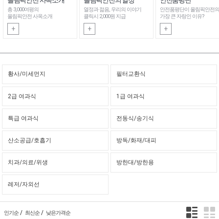
총 3,000여평의
열정과 젊음, 우리의 이야기
안전품평단이 올림픽안전
올림픽안전 사옥소개
클릭시 2,000원 지급
가장 큰 자랑인 이유?
+
+
+
황사/미세먼지
필터교환식
2급 여과식
1급 여과식
특급 여과식
전동식/송기식
산소공급/호흡기
방독/화재/대피
치과/의료/위생
방한대/방한용
레저/자외선
/
/
인기순
최신순
낮은가격순