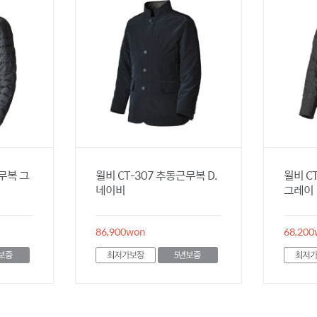
근무복 그
윌비 CT-307 추동근무복 D.
윌비 C
네이비
그레이
86,900
won
68,200