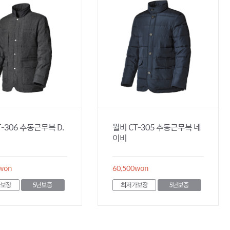
T-306 추동근무복 D.
윌비 CT-305 추동근무복 네
이비
won
60,500
won