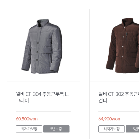
윌비 CT-304 추동근무복 L.
윌비 CT-302 추동
그레이
건디
60,500
won
64,900
won