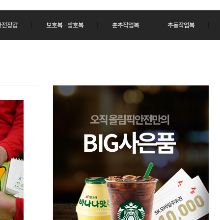
 안전장갑
보호복 · 방호복
춘추작업복
추동작업복