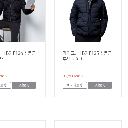
 LB2-F136 추동근
라이크빈 LB2-F135 추동근
블랙
무복 네이비
won
82,500
won