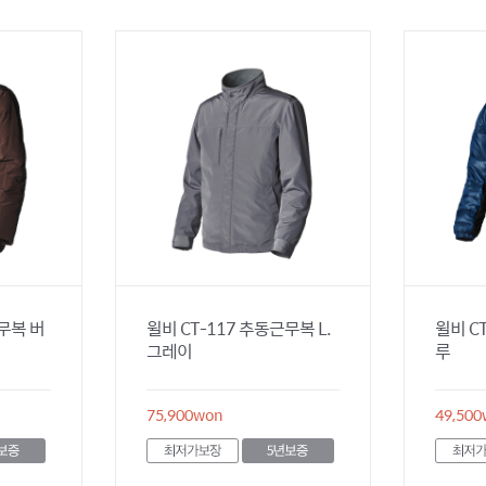
근무복 버
윌비 CT-117 추동근무복 L.
윌비 C
그레이
루
75,900
won
49,500