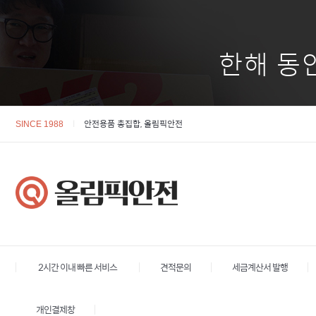
한해 동
l
안전용품 총집합, 올림픽안전
SINCE 1988
2시간 이내 빠른 서비스
견적문의
세금계산서 발행
개인결제창