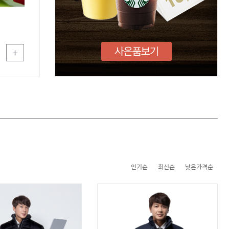
+
인기순
최신순
낮은가격순