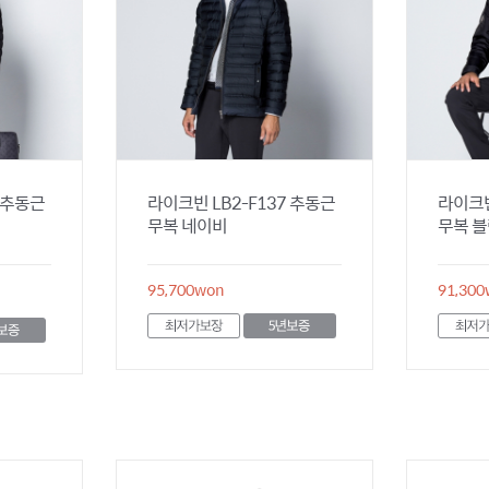
0 추동근
라이크빈 LB2-F137 추동근
라이크빈
무복 네이비
무복 
95,700
won
91,300