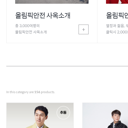
올림픽안전 사옥소개
올림픽안
총 3,000여평의
열정과 젊음, 
+
올림픽안전 사옥소개
클릭시 2,00
In this category are
156
products.