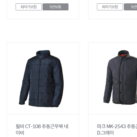
윌비 CT-108 추동근무복 네
마크 MK-2543 추
이비
D.그레이