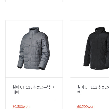
윌비 CT-113 추동근무복 그
윌비 CT-112 추동
레이
랙
60,500
won
60,500
won