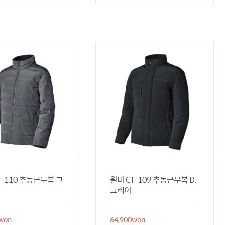
T-110 추동근무복 그
윌비 CT-109 추동근무복 D.
그레이
won
64,900
won