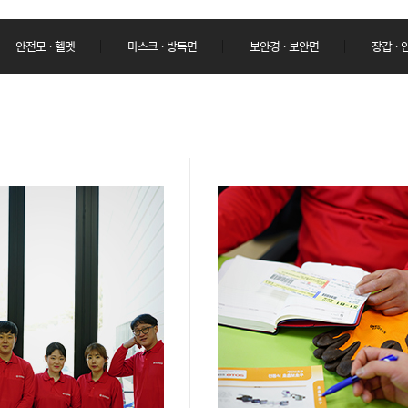
안전모 · 헬멧
마스크 · 방독면
보안경 · 보안면
장갑 ·