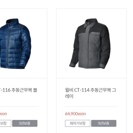
T-116 추동근무복 블
윌비 CT-114 추동근무복 그
레이
won
64,900
won