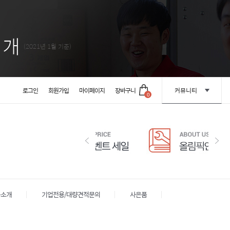
1
개
(2021년 1월 기준)
로그인
회원가입
마이페이지
장바구니
커뮤니티
0
옥소개
기업전용/대량견적문의
사은품