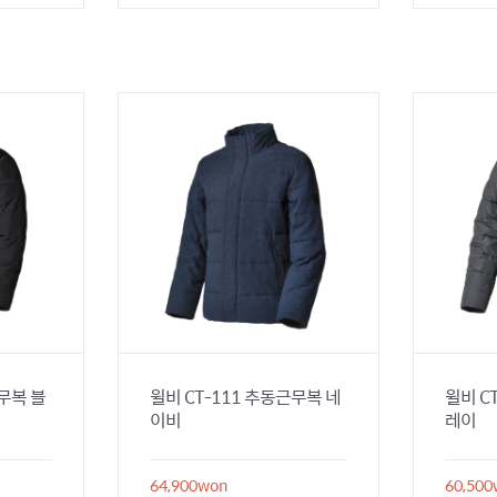
근무복 블
윌비 CT-111 추동근무복 네
윌비 C
이비
레이
64,900
won
60,500