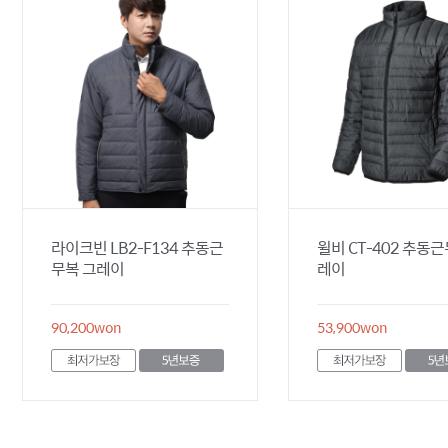
라이크빈 LB2-F134 추동근
윌비 CT-402 추동
무복 그레이
레이
90,200
won
53,900
won