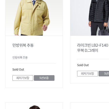
민방위복 추동
라이크빈 LB2-F14
무복 D.그레이
민방위복 추동
Sold Out
Sold Out