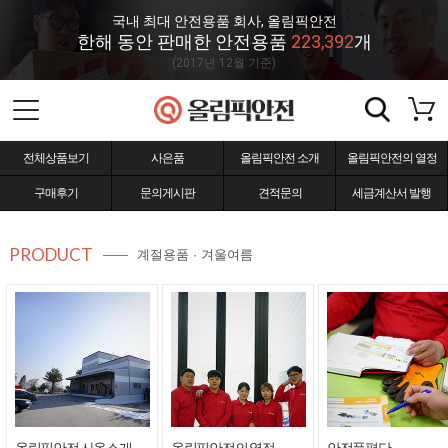
국내 최대 안전용품 회사, 올림픽안전
한해 동안 판매한 안전용품
223,392
개
(2017년 12월 기준)
전체상품보기
사은품
올림픽안전 소개
올림픽안전의 열정
구매후기
문의게시판
견적문의
세금계산서 발행
PRODUCT
계절용품 · 겨울여름
올림픽안전 사옥소개
올림픽안전의 열정
안전품평단