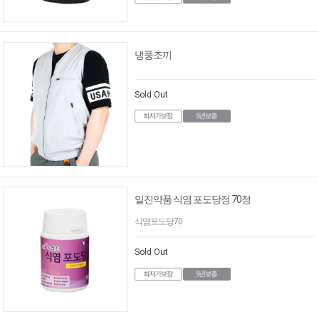
냉풍조끼
Sold Out
일진약품 식염 포도당정 70정
식염포도당70
Sold Out