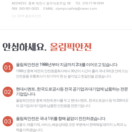
ADDRESS 충북 제천시 용두대로31길 58
TEL 070-7178-9399
FAX 043-901-0033
E-MAIL
olympicsafety@naver.com
(c) 2018 올림픽안전
올림픽안전은 1988년부터 지금까지 2대를 이어오고 있습니다.
01
1988년 충북 제천의 안전용품회사에서 30년이 시간이 흘러 국내 3위권 안에 드는
안전용품 유통회사가 되기까지 한 눈 팔지않고 한길만을 걷겠습니다.
현대시멘트 , 한국도로공사등 전국 공기업과 대기업에 납품하는 전문
02
기업입니다.
올림픽안전은 충북 제천에 본사를 두고 현대시멘트 , 한국도로공사 등 약 200여곳
의 공기업과 대기업에 납품한 안전용품 전문기업니다.
올림픽안전은 국내 1위를 향해 끝없이 전진하겠습니다.
03
상품수, 제품가격, 서비스, 배송상태등 모든 부분에서 완벽해질 때까지 노력과 노
력을 더하겠습니다.