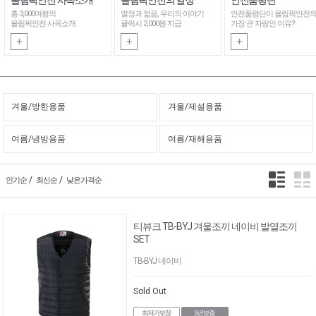
총 3,000여평의
열정과 젊음, 우리의 이야기
안전품평단이 올림픽안전
올림픽안전 사옥소개
클릭시 2,000원 지급
가장 큰 자랑인 이유?
+
+
+
겨울/방한용품
겨울/제설용품
여름/냉방용품
여름/재해용품
/
/
인기순
최신순
낮은가격순
티뷰크 TB-BYJ 겨울조끼 네이비 발열조끼
SET
TB-BYJ 네이비
Sold Out