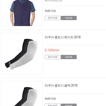
써머 ICE 베스트
Sold Out
라푸마 쿨토시 화이트 2018
5,100
won
라푸마 쿨토시 블랙 2018
Sold Out