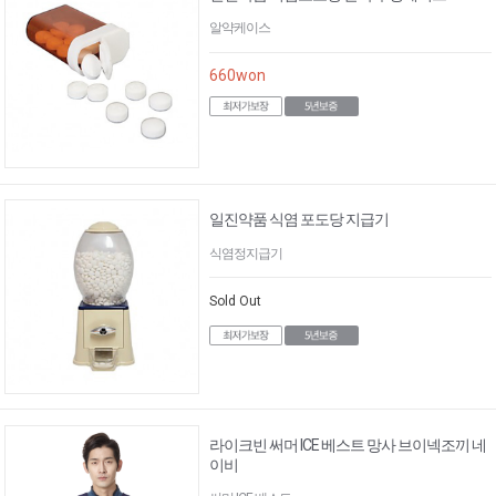
알약케이스
660
won
일진약품 식염 포도당 지급기
식염정지급기
Sold Out
라이크빈 써머 ICE 베스트 망사 브이넥조끼 네
이비