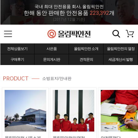
국내 최대 안전용품 회사, 올림픽안전
한해 동안 판매한 안전용품
223,392
개
(2017년 12월 기준)
전체상품보기
사은품
올림픽안전 소개
올림픽안전의 열정
구매후기
문의게시판
견적문의
세금계산서 발행
PRODUCT
소방표지/안내판
올림픽안전 사옥소개
올림픽안전의 열정
안전품평단