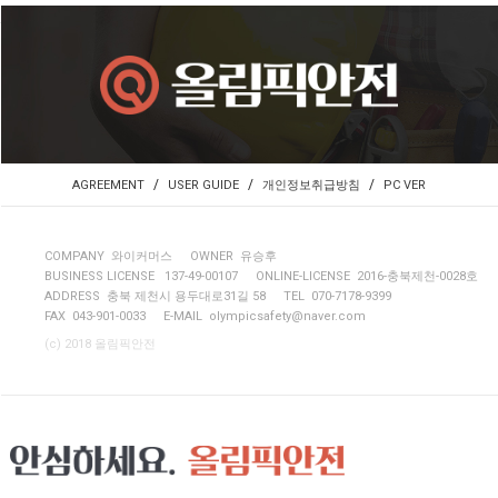
/
/
/
AGREEMENT
USER GUIDE
개인정보취급방침
PC VER
COMPANY 와이커머스
OWNER 유승후
BUSINESS LICENSE 137-49-00107
ONLINE-LICENSE 2016-충북제천-0028호
ADDRESS 충북 제천시 용두대로31길 58
TEL 070-7178-9399
FAX 043-901-0033
E-MAIL
olympicsafety@naver.com
(c) 2018 올림픽안전