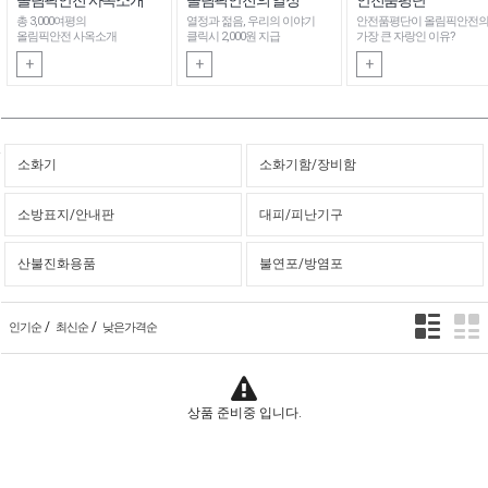
총 3,000여평의
열정과 젊음, 우리의 이야기
안전품평단이 올림픽안전
올림픽안전 사옥소개
클릭시 2,000원 지급
가장 큰 자랑인 이유?
+
+
+
소화기
소화기함/장비함
소방표지/안내판
대피/피난기구
산불진화용품
불연포/방염포
/
/
인기순
최신순
낮은가격순
상품 준비중 입니다.