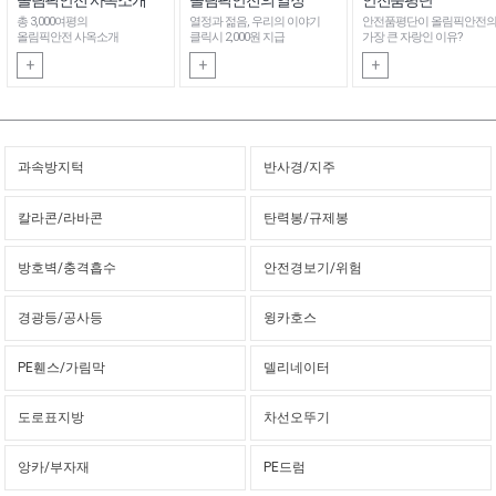
총 3,000여평의
열정과 젊음, 우리의 이야기
안전품평단이 올림픽안전
올림픽안전 사옥소개
클릭시 2,000원 지급
가장 큰 자랑인 이유?
+
+
+
과속방지턱
반사경/지주
칼라콘/라바콘
탄력봉/규제봉
방호벽/충격흡수
안전경보기/위험
경광등/공사등
윙카호스
PE휀스/가림막
델리네이터
도로표지방
차선오뚜기
앙카/부자재
PE드럼