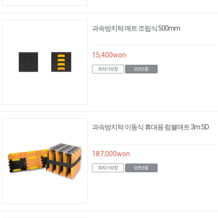
과속방지턱 매트 조립식 500mm
15,400
won
과속방지턱 이동식 휴대용 럼블매트 3m SD
187,000
won