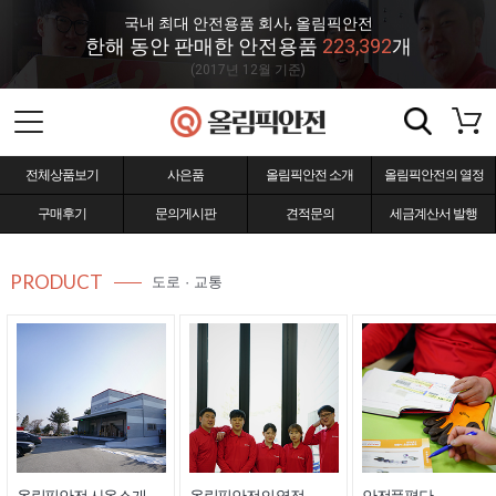
국내 최대 안전용품 회사, 올림픽안전
한해 동안 판매한 안전용품
223,392
개
(2017년 12월 기준)
전체상품보기
사은품
올림픽안전 소개
올림픽안전의 열정
구매후기
문의게시판
견적문의
세금계산서 발행
PRODUCT
도로 · 교통
올림픽안전 사옥소개
올림픽안전의 열정
안전품평단