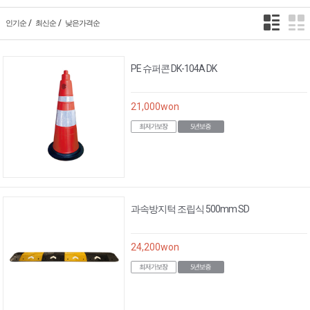
/
/
인기순
최신순
낮은가격순
PE 슈퍼콘 DK-104A DK
21,000
won
과속방지턱 조립식 500mm SD
24,200
won