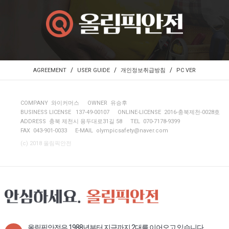
/
/
/
AGREEMENT
USER GUIDE
개인정보취급방침
PC VER
COMPANY 와이커머스
OWNER 유승후
BUSINESS LICENSE 137-49-00107
ONLINE-LICENSE 2016-충북제천-0028호
ADDRESS 충북 제천시 용두대로31길 58
TEL 070-7178-9399
FAX 043-901-0033
E-MAIL
olympicsafety@naver.com
(c) 2018 올림픽안전
올림픽안전은 1988년부터 지금까지 2대를 이어오고 있습니다.