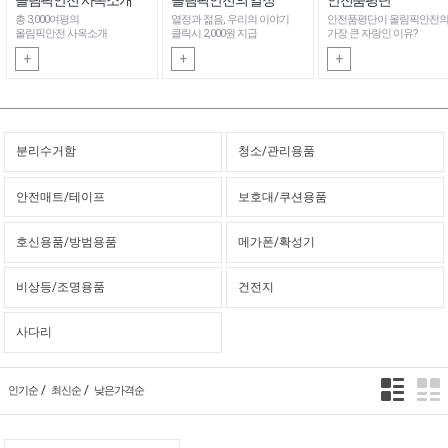
총 3,000여평의
열정과 젊음, 우리의 이야기
안전품평단이 올림픽안전
올림픽안전 사옥소개
클릭시 2,000원 지급
가장 큰 자랑인 이유?
+
+
+
분리수거함
청소/관리용품
안전매트/테이프
보호대/쿠션용품
호신용품/방범용품
메가폰/확성기
비상등/조명용품
건전지
사다리
/
/
인기순
최신순
낮은가격순