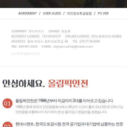
/
/
/
AGREEMENT
USER GUIDE
개인정보취급방침
PC VER
COMPANY 와이커머스
OWNER 유승후
BUSINESS LICENSE 137-49-00107
ONLINE-LICENSE 2016-충북제천-0028호
ADDRESS 충북 제천시 용두대로31길 58
TEL 070-7178-9399
FAX 043-901-0033
E-MAIL
olympicsafety@naver.com
(c) 2018 올림픽안전
올림픽안전은 1988년부터 지금까지 2대를 이어오고 있습니다.
01
1988년 충북 제천의 안전용품회사에서 30년이 시간이 흘러 국내 3위권 안에 드는
안전용품 유통회사가 되기까지 한 눈 팔지않고 한길만을 걷겠습니다.
현대시멘트 , 한국도로공사등 전국 공기업과 대기업에 납품하는 전문
02