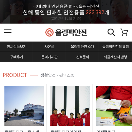
국내 최대 안전용품 회사, 올림픽안전
한해 동안 판매한 안전용품
223,392
개
(2017년 12월 기준)
전체상품보기
사은품
올림픽안전 소개
올림픽안전의 열정
구매후기
문의게시판
견적문의
세금계산서 발행
PRODUCT
생활안전 · 편의조명
올림픽안전 사옥소개
올림픽안전의 열정
안전품평단