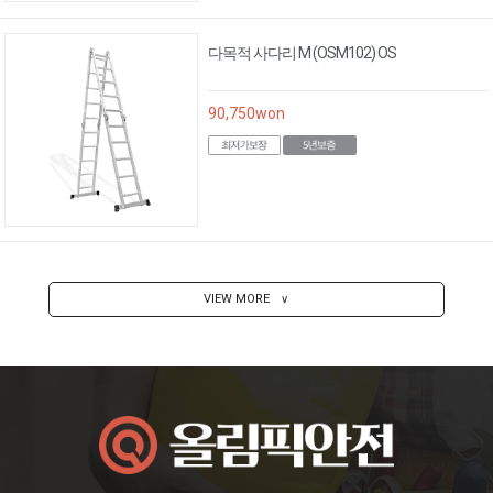
다목적 사다리 M (OSM102) OS
90,750
won
VIEW MORE
∨