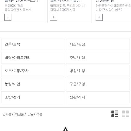
총 3,000여평의
열정과 젊음, 우리의 이야기
안전품평단이 올림픽안전
올림픽안전 사옥소개
클릭시 2,000원 지급
가장 큰 자랑인 이유?
+
+
+
건축/토목
제조/공장
빌딩/아파트관리
주방/위생
도로/교통/주차
병원/위생
농림/어업
구급/구명
소방/전기
생활/레저
/
/
인기순
최신순
낮은가격순