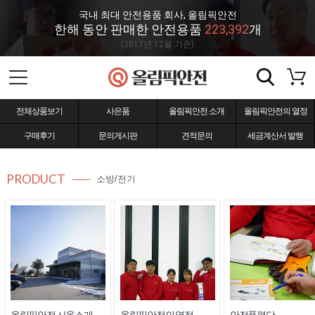
국내 최대 안전용품 회사, 올림픽안전
한해 동안 판매한 안전용품
223,392
개
(2017년 12월 기준)
전체상품보기
사은품
올림픽안전 소개
올림픽안전의 열정
구매후기
문의게시판
견적문의
세금계산서 발행
PRODUCT
소방/전기
올림픽안전 사옥소개
올림픽안전의 열정
안전품평단