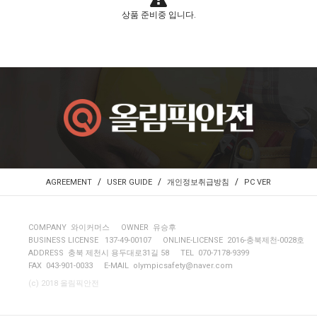
상품 준비중 입니다.
/
/
/
AGREEMENT
USER GUIDE
개인정보취급방침
PC VER
COMPANY 와이커머스
OWNER 유승후
BUSINESS LICENSE 137-49-00107
ONLINE-LICENSE 2016-충북제천-0028호
ADDRESS 충북 제천시 용두대로31길 58
TEL 070-7178-9399
FAX 043-901-0033
E-MAIL
olympicsafety@naver.com
(c) 2018 올림픽안전