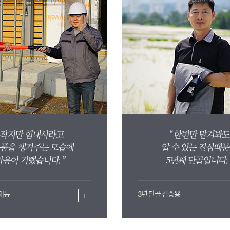
윤재동
3년 단골 김승용
+