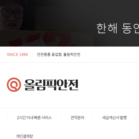
한해 동
l
안전용품 총집합, 올림픽안전
SINCE 1988
2시간 이내 빠른 서비스
견적문의
세금계산서 발행
개인결제창