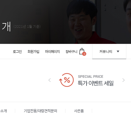
1
개
(2021년 1월 기준)
로그인
회원가입
마이페이지
장바구니
커뮤니티
0
옥소개
기업전용/대량견적문의
사은품