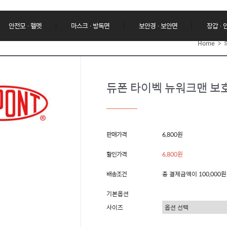
안전모 · 헬멧
마스크 · 방독면
보안경 · 보안면
장갑 ·
Home
>
듀폰 타이벡 뉴워크맨 보
판매가격
6,800원
할인가격
6,800원
배송조건
총 결제금액이 100,000
기본옵션
사이즈