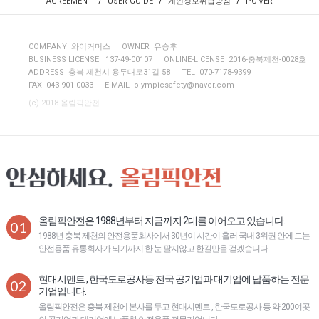
/
/
/
AGREEMENT
USER GUIDE
개인정보취급방침
PC VER
COMPANY 와이커머스
OWNER 유승후
BUSINESS LICENSE 137-49-00107
ONLINE-LICENSE 2016-충북제천-0028호
ADDRESS 충북 제천시 용두대로31길 58
TEL 070-7178-9399
FAX 043-901-0033
E-MAIL
olympicsafety@naver.com
(c) 2018 올림픽안전
올림픽안전은 1988년부터 지금까지 2대를 이어오고 있습니다.
01
1988년 충북 제천의 안전용품회사에서 30년이 시간이 흘러 국내 3위권 안에 드는
안전용품 유통회사가 되기까지 한 눈 팔지않고 한길만을 걷겠습니다.
현대시멘트 , 한국도로공사등 전국 공기업과 대기업에 납품하는 전문
02
기업입니다.
올림픽안전은 충북 제천에 본사를 두고 현대시멘트 , 한국도로공사 등 약 200여곳