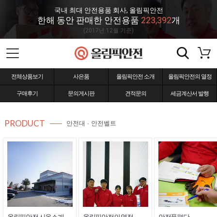
국내 최대 안전용품 회사, 올림픽안전
한해 동안 판매한 안전용품
223,392
개
(2017년 12월 기준)
전체상품보기
사은품
올림픽안전 소개
올림픽안전의 열정
구매후기
문의게시판
견적문의
세금계산서 발행
PRODUCT
안전대 · 안전벨트
올림픽안전 사옥소개
올림픽안전의 열정
안전품평단