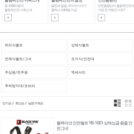
총 3,000여평의
열정과 젊음, 우리의 이야기
안전품평단이 올림픽안전
올림픽안전 사옥소개
클릭시 2,000원 지급
가장 큰 자랑인 이유?
+
+
+
허리식벨트
상체식벨트
전체식벨트/그네
조끼식/안전대
주상용/전주용
액세서리
추락방지대/코브라
/
/
인기순
최신순
낮은가격순
블랙야크 안전벨트 YB-1001 상체싱글 죔줄 안
전그네