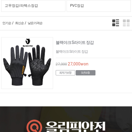
고무장갑/라텍스장갑
PVC장갑
/
/
인기순
최신순
낮은가격순
블랙야크 S라이트 장갑
블랙야크 S라이트 장갑
27,000
won
27,000