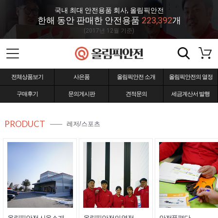
국내 최대 안전용품 회사, 올림픽안전
한해 동안 판매한 안전용품
223,392
개
(2017년 12월 기준)
전체상품보기
사은품
올림픽안전 소개
올림픽안전의 열정
구매후기
문의게시판
견적문의
세금계산서 발행
PRODUCT
레저/스포츠
올림픽안전 사옥소개
올림픽안전의 열정
안전품평단