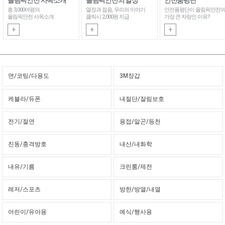
총 3,000여평의
열정과 젊음, 우리의 이야기
안전품평단이 올림픽안전
올림픽안전 사옥소개
클릭시 2,000원 지급
가장 큰 자랑인 이유?
+
+
+
면/코팅/다용도
3M장갑
케블라/듀폰
내절단/잘림보호
전기/절연
용접/알곤/등천
진동/충격방호
내산/내화학
내유/기름
크린룸/제전
레저/스포츠
방한/방열/내열
어린이/유아용
예식/행사용