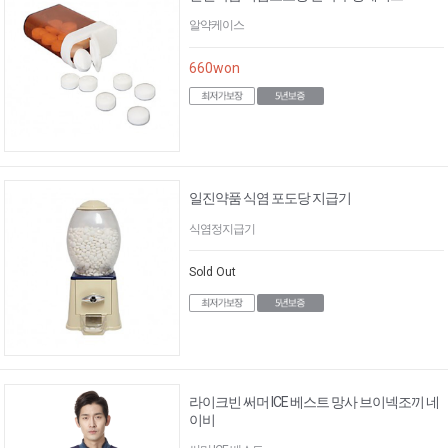
알약케이스
660
won
일진약품 식염 포도당 지급기
식염정지급기
Sold Out
라이크빈 써머 ICE 베스트 망사 브이넥조끼 네
이비