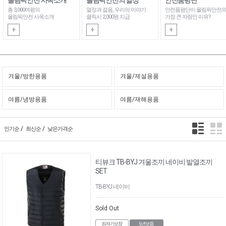
총 3,000여평의
열정과 젊음, 우리의 이야기
안전품평단이 올림픽안전
올림픽안전 사옥소개
클릭시 2,000원 지급
가장 큰 자랑인 이유?
+
+
+
겨울/방한용품
겨울/제설용품
여름/냉방용품
여름/재해용품
/
/
인기순
최신순
낮은가격순
티뷰크 TB-BYJ 겨울조끼 네이비 발열조끼
SET
TB-BYJ 네이비
Sold Out