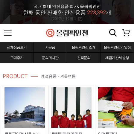
국내 최대 안전용품 회사, 올림픽안전
한해 동안 판매한 안전용품
223,392
개
(2017년 12월 기준)
전체상품보기
사은품
올림픽안전 소개
올림픽안전의 열정
구매후기
문의게시판
견적문의
세금계산서 발행
PRODUCT
계절용품 · 겨울여름
올림픽안전 사옥소개
올림픽안전의 열정
안전품평단