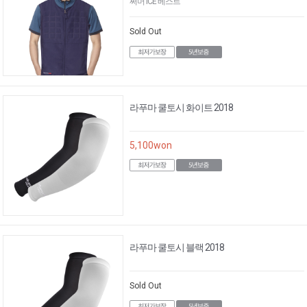
써머 ICE 베스트
Sold Out
라푸마 쿨토시 화이트 2018
5,100
won
라푸마 쿨토시 블랙 2018
Sold Out