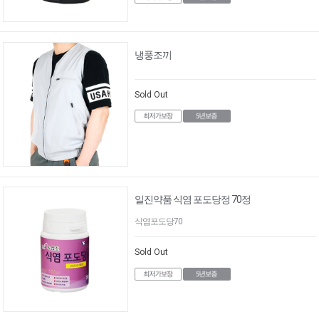
냉풍조끼
Sold Out
일진약품 식염 포도당정 70정
식염포도당70
Sold Out