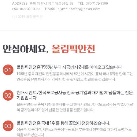
ADDRESS 충북 제천시 용두대로31길 58
TEL 070-7178-9399
FAX 043-901-0033
E-MAIL
olympicsafety@naver.com
(c) 2018 올림픽안전
올림픽안전은 1988년부터 지금까지 2대를 이어오고 있습니다.
01
1988년 충북 제천의 안전용품회사에서 30년이 시간이 흘러 국내 3위권 안에 드는
안전용품 유통회사가 되기까지 한 눈 팔지않고 한길만을 걷겠습니다.
현대시멘트 , 한국도로공사등 전국 공기업과 대기업에 납품하는 전문
02
기업입니다.
올림픽안전은 충북 제천에 본사를 두고 현대시멘트 , 한국도로공사 등 약 200여곳
의 공기업과 대기업에 납품한 안전용품 전문기업니다.
올림픽안전은 국내 1위를 향해 끝없이 전진하겠습니다.
03
상품수, 제품가격, 서비스, 배송상태등 모든 부분에서 완벽해질 때까지 노력과 노
력을 더하겠습니다.